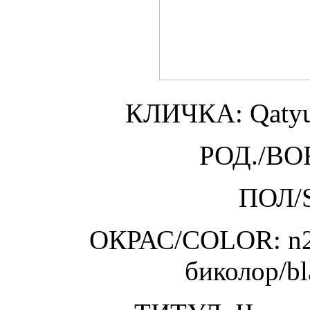
КЛИЧКА: Qatyu
РОД./BOR
ПОЛ/S
ОКРАС/COLOR: n24
биколор/bla